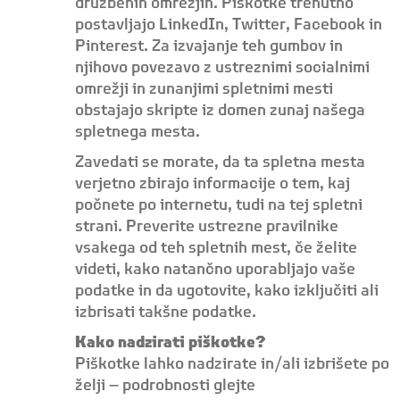
družbenih omrežjih. Piškotke trenutno
postavljajo LinkedIn, Twitter, Facebook in
Pinterest. Za izvajanje teh gumbov in
njihovo povezavo z ustreznimi socialnimi
omrežji in zunanjimi spletnimi mesti
obstajajo skripte iz domen zunaj našega
spletnega mesta.
Zavedati se morate, da ta spletna mesta
verjetno zbirajo informacije o tem, kaj
počnete po internetu, tudi na tej spletni
strani. Preverite ustrezne pravilnike
vsakega od teh spletnih mest, če želite
videti, kako natančno uporabljajo vaše
podatke in da ugotovite, kako izključiti ali
izbrisati takšne podatke.
Kako nadzirati piškotke?
Piškotke lahko nadzirate in/ali izbrišete po
želji – podrobnosti glejte