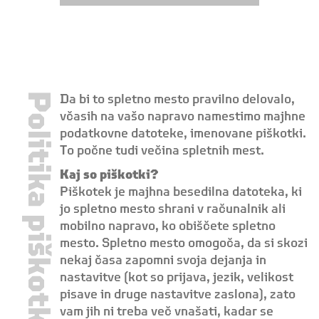
Politika piškotkov
Da bi to spletno mesto pravilno delovalo,
včasih na vašo napravo namestimo majhne
podatkovne datoteke, imenovane piškotki.
To počne tudi večina spletnih mest.
Kaj so piškotki?
Piškotek je majhna besedilna datoteka, ki
jo spletno mesto shrani v računalnik ali
mobilno napravo, ko obiščete spletno
mesto. Spletno mesto omogoča, da si skozi
nekaj časa zapomni svoja dejanja in
nastavitve (kot so prijava, jezik, velikost
pisave in druge nastavitve zaslona), zato
vam jih ni treba več vnašati, kadar se