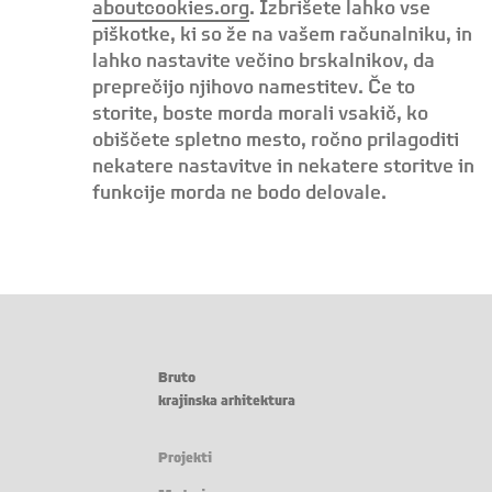
aboutcookies.org
. Izbrišete lahko vse
piškotke, ki so že na vašem računalniku, in
lahko nastavite večino brskalnikov, da
preprečijo njihovo namestitev. Če to
storite, boste morda morali vsakič, ko
obiščete spletno mesto, ročno prilagoditi
nekatere nastavitve in nekatere storitve in
funkcije morda ne bodo delovale.
Bruto
krajinska arhitektura
Projekti