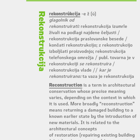
Rekonstrukcija
rekonstrúkcija
-e ž (ú)
glagolnik od
rekonstruirati:
rekonstrukcija izumrle
živali na podlagi najdene čeljusti /
rekonstrukcija praslovanske besede /
končati rekonstrukcijo; z rekonstrukcijo
izboljšati proizvodnjo; rekonstrukcija
telefonskega omrežja / publ. tovarna je v
rekonstrukciji
se rekonstruira
/
rekonstrukcija vlade //
kar je
rekonstruirano:
ta vaza je rekonstrukcija
Reconstruction
is a term in architectural
conservation whose precise meaning
varies, depending on the context in which
it is used. More broadly “reconstruction”
means returning a damaged building to a
known earlier state by the introduction of
new materials. It is related to the
architectural concepts
of restoration (repairing existing building