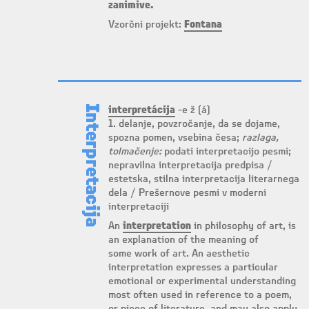
zanimive.
Vzorčni projekt:
Fontana
Interpretacija
interpretácija
-e ž (á)
1. delanje, povzročanje, da se dojame,
spozna pomen, vsebina česa;
razlaga,
tolmačenje:
podati interpretacijo pesmi;
nepravilna interpretacija predpisa /
estetska, stilna interpretacija literarnega
dela / Prešernove pesmi v moderni
interpretaciji
An
interpretation
in philosophy of art, is
an explanation of the meaning of
some work of art. An aesthetic
interpretation expresses a particular
emotional or experimental understanding
most often used in reference to a poem,
or piece of literature, and may also apply