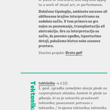
to a work of visual art, or performance.
Določene tipologije, ambiente naravne ali
oblikovane krajine interpretiramo na
sodoben način. V tem primeru ne gre
nujno za posnemanje, transplantacijo ali
abstrakcijo. Gre za interpretacijo na
način, da povemo zgodbo, izpostavimo
detajl, pokažemo bistvo neke zasnove
prostora.
Vzorčni projekt:
Bruto golf
Tektonika
tektónika
-e ž (ọ́)
1. geol.
zgradba zemeljske skorje glede na
razporejenost skladov, kamnin in glede na
gibanja, ki so jo ustvarila:
proučevati
tektoniko; povezanost potresov s
tektoniko / krajevna tektonika; tektonika