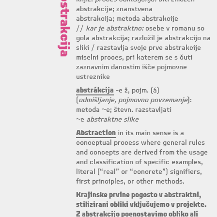
Abstrakcija
abstrakcije; znanstvena
abstrakcija; metoda abstrakcije
//
kar je abstraktno:
osebe v romanu so
gola abstrakcija; razložil je abstrakcijo na
sliki / razstavlja svoje prve abstrakcije
miselni proces, pri katerem se s čuti
zaznavnim danostim išče pojmovne
ustreznike
abstrákcija
-e ž, pojm. (á)
(
odmišljanje, pojmovno povzemanje
):
metoda ~e; števn. razstavljati
~e
abstraktne slike
Abstraction
in its main sense is a
conceptual process where general rules
and concepts are derived from the usage
and classification of specific examples,
literal (“real” or “concrete”) signifiers,
first principles, or other methods.
Krajinske prvine pogosto v abstraktni,
stilizirani obliki vključujemo v projekte.
Z abstrakcijo poenostavimo obliko ali