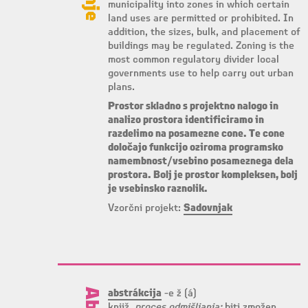
municipality into zones in which certain
land uses are permitted or prohibited. In
addition, the sizes, bulk, and placement of
buildings may be regulated. Zoning is the
most common regulatory divider local
governments use to help carry out urban
plans.
Prostor skladno s projektno nalogo in
analizo prostora identificiramo in
razdelimo na posamezne cone. Te cone
določajo funkcijo oziroma programsko
namembnost/vsebino posameznega dela
prostora. Bolj je prostor kompleksen, bolj
je vsebinsko raznolik.
Vzorčni projekt:
Sadovnjak
abstrákcija
-e ž (á)
knjiž.
proces odmišljanja:
biti zmožen