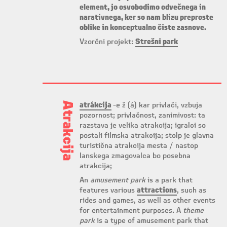
element, jo osvobodimo odvečnega in
narativnega, ker so nam blizu preproste
oblike in konceptualno čiste zasnove.
Vzorčni projekt:
Strešni park
Atrakcija
atrákcija
-e ž (á) kar privlači, vzbuja
pozornost; privlačnost, zanimivost: ta
razstava je velika atrakcija; igralci so
postali filmska atrakcija; stolp je glavna
turistična atrakcija mesta / nastop
lanskega zmagovalca bo posebna
atrakcija;
An
amusement park
is a park that
features various
attractions
, such as
rides and games, as well as other events
for entertainment purposes. A
theme
park
is a type of amusement park that