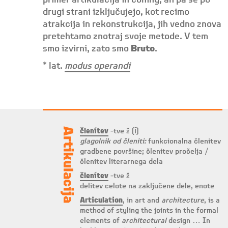
primer artikulacija in coning, ali pa se po
drugi strani izključujejo, kot recimo
atrakcija in rekonstrukcija, jih vedno znova
pretehtamo znotraj svoje metode. V tem
smo izvirni, zato smo
Bruto
.
* lat.
modus operandi
Artikulacija
členítev
-tve ž (ȋ)
glagolnik od členiti:
funkcionalna členitev
gradbene površine; členitev pročelja /
členitev literarnega dela
členítev
-tve ž
delitev celote na zaključene dele, enote
Articulation
, in art and
architecture
, is a
method of styling the joints in the formal
elements of
architectural
design … In