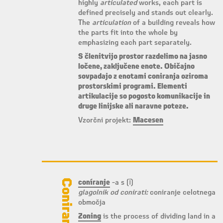
highly
articulated
works, each part is
defined precisely and stands out clearly.
The
articulation
of a building reveals how
the parts fit into the whole by
emphasizing each part separately.
S členitvijo prostor razdelimo na jasno
ločene, zaključene enote. Običajno
sovpadajo z enotami coniranja oziroma
prostorskimi programi. Elementi
artikulacije so pogosto komunikacije in
druge linijske ali naravne poteze.
Vzorčni projekt:
Macesen
Coniranje
coníranje
-a s (ȋ)
glagolnik od conirati:
coniranje celotnega
območja
Zoning
is the process of dividing land in a