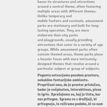
bases its structures and attractions
around a central theme, often featuring
multiple areas with different themes.
Unlike temporary and
mobile funfairs and carnivals, amusement
parks are stationary and built for long-
lasting operation. They are more
elaborate than city parks
and playgrounds, usually providing
attractions that cater to a variety of age
groups. While amusement parks often
contain themed areas, theme parks place
a heavier focus with more intricately-
designed themes that revolve around a
particular subject or group of subjects.
Pogosto ustvarjamo posebne prostore,
nekakšne fantazijske ambiente.
Prepričani smo, da je prostor privlačen,
kadar je večplasten, interaktiven, pisan
in igriv. Sprašujemo se, kaj je tisto, kar
nas pritegne. Igramo se z dražljaji, ki
pritegnejo, in režiramo podobe, ki so nam