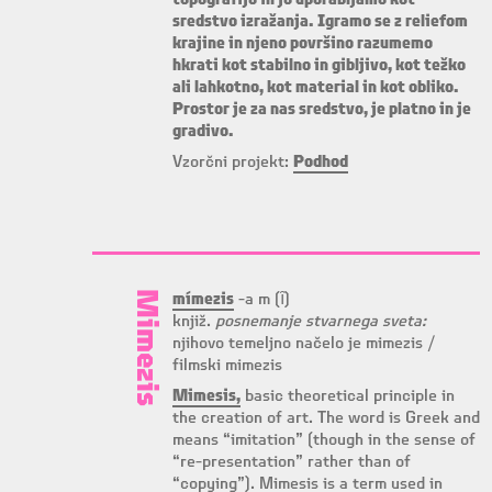
topografijo in jo uporabljamo kot
sredstvo izražanja. Igramo se z reliefom
krajine in njeno površino razumemo
hkrati kot stabilno in gibljivo, kot težko
ali lahkotno, kot material in kot obliko.
Prostor je za nas sredstvo, je platno in je
gradivo.
Vzorčni projekt:
Podhod
Mimezis
mímezis
-a m (ȋ)
knjiž.
posnemanje stvarnega sveta:
njihovo temeljno načelo je mimezis /
filmski mimezis
Mimesis,
basic theoretical principle in
the creation of art. The word is Greek and
means “imitation” (though in the sense of
“re-presentation” rather than of
“copying”). Mimesis is a term used in