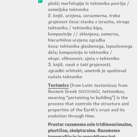
plošč; morfologija in tektonika površja /
zemeljska tektonika
2. knjiž.
urejena, sorazmerna, trdna
grajenost česa:
stavba z izrazito, strogo
tektoniko / tektonika kipa,
kompozicije // sklenjena, somerna,
hierarhično urejena zgradba
česa: tektonika glasbenega, leposlovnega
dela; kompozicija in tektonika /
ekspr. slikovnost, ujeta v tektoniko
3. knjiž.
nauk o taki grajenosti,
zgradbi:
arhitekt, umetnik je upošteval
načela tektonike
Tectonics
(from Latin
tectonicus
; from
Ancient Greek τεκτονικός
tektonikos
,
meaning “pertaining to building”) is the
process that controls the structure and
properties of the Earth's crust and its
evolution through time.
Prostor razumemo zelo tridimenzionalno,
plastično, skulpturalno. Razumemo