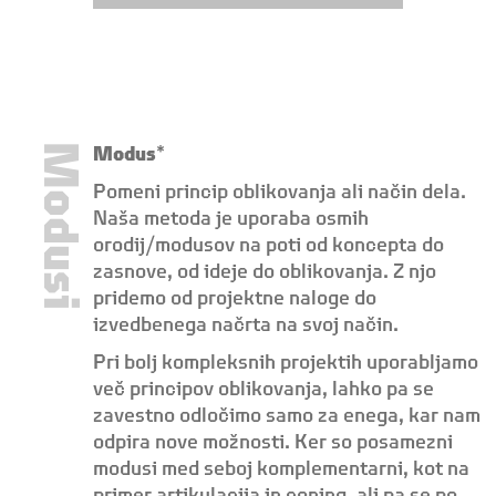
Modusi
Modus
*
Pomeni princip oblikovanja ali način dela.
Naša metoda je uporaba osmih
orodij/modusov na poti od koncepta do
zasnove, od ideje do oblikovanja. Z njo
pridemo od projektne naloge do
izvedbenega načrta na svoj način.
Pri bolj kompleksnih projektih uporabljamo
več principov oblikovanja, lahko pa se
zavestno odločimo samo za enega, kar nam
odpira nove možnosti. Ker so posamezni
modusi med seboj komplementarni, kot na