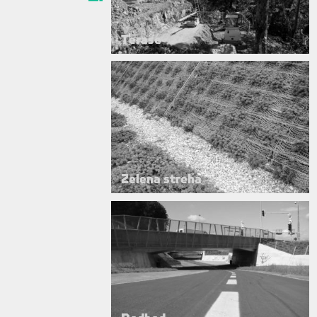
Terase
Zelena streha