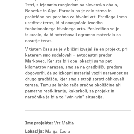
Istri, z izjemnim razgledom na slovensko obalo,
Benetke in Alpe. Parcela pa je zelo strma in
praktično neuporabna za bivalni vrt. Predlagali smo
ureditev teras, ki bi omogočale izvedbo
funkcionalnega bivalnega vrta. Posledično se je
izkazalo, da bi potrebovali ogromno materiala za
nasutje teras.
V tistem času se je v bližini izvajal še en projekt, pri
katerem smo sodelovali – avtocestni predor
Markovec. Ker sta bili obe lokaciji samo pet
kilometrov narazen, smo se na gradbišču predora
dogovorili, da so izkopni material vozili naravnost na
drugo gradbišče, kjer smo s stroji sproti oblikovali
terase. Temu se lahko reče srečne okoliščine ali
pametno recikliranje, kakorkoli, za projekt in
naročnika je bila to “win-win” situacija.
Ime projekta:
Vrt Malija
Lokacija:
Malija, Izola